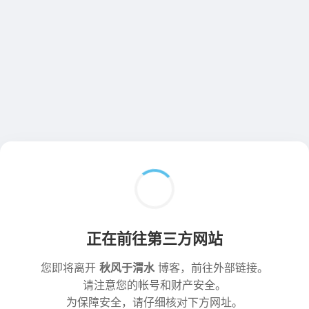
正在前往第三方网站
您即将离开
秋风于渭水
博客，前往外部链接。
请注意您的帐号和财产安全。
为保障安全，请仔细核对下方网址。