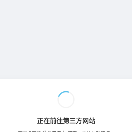
正在前往第三方网站