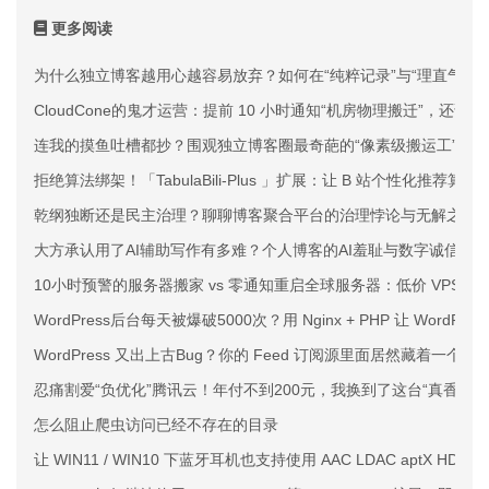
更多阅读
为什么独立博客越用心越容易放弃？如何在“纯粹记录”与“理直气壮
CloudCone的鬼才运营：提前 10 小时通知“机房物理搬迁”，还说
连我的摸鱼吐槽都抄？围观独立博客圈最奇葩的“像素级搬运工”
拒绝算法绑架！「TabulaBili-Plus 」扩展：让 B 站个性化推荐
乾纲独断还是民主治理？聊聊博客聚合平台的治理悖论与无解之痛
大方承认用了AI辅助写作有多难？个人博客的AI羞耻与数字诚信
10小时预警的服务器搬家 vs 零通知重启全球服务器：低价 VPS 
WordPress后台每天被爆破5000次？用 Nginx + PHP 让 WordPr
WordPress 又出上古Bug？你的 Feed 订阅源里面居然藏着一个
忍痛割爱“负优化”腾讯云！年付不到200元，我换到了这台“真香”的
怎么阻止爬虫访问已经不存在的目录
让 WIN11 / WIN10 下蓝牙耳机也支持使用 AAC LDAC aptX H