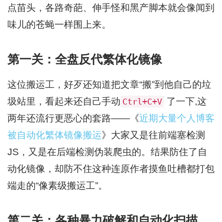
点苗头，各路奇葩、伸手怪和黑产脚本就会像闻到
味儿的苍蝇一样围上来。
第一关：全盘反代繁体化镜像
这位搬运工，好歹还知道把文章“搬”到他自己的垃
圾站里，看起来还自己手动
了一下,这
Ctrl+C+V
两年还流行更恶心的套路——《
近期大量个人博客
被自动化繁体镜像搬运
》大家又是往前端塞检测
JS，又是在后端检测伪装爬虫的。结果防住了自
动化镜像，却防不住这种连原作者摸鱼吐槽都打包
端走的“像素级搬运工”。
第二关：各种暴力破解和自动化扫描