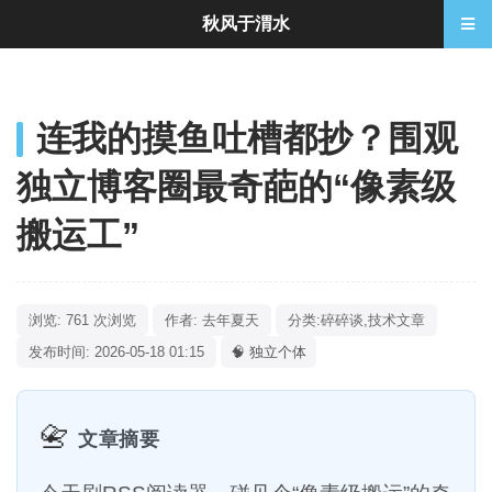
秋风于渭水
连我的摸鱼吐槽都抄？围观
独立博客圈最奇葩的“像素级
搬运工”
浏览: 761 次浏览
作者: 去年夏天
分类:
碎碎谈
,
技术文章
发布时间: 2026-05-18 01:15
🧠 独立个体
📇
文章摘要