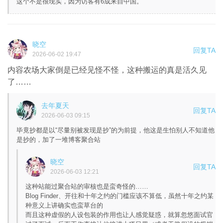
这个不是很现实，因为访客有6成来自中国。
晓空
回复TA
2026-06-02 19:47
内容农场大家倒是已经见怪不怪，这种搬运的真是活久见
了……
去年夏天
回复TA
2026-06-03 09:15
毕竟抄都是以“尽量别被发现是抄”的为前提，他这是生怕别人不知道他
是抄的，加了一堆博客聚合站
晓空
回复TA
2026-06-03 12:21
这种站能过聚合站的审核也是蛮奇怪的……
Blog Finder、开往和十年之约的门槛应该不算低，虽然十年之约某
种意义上讲确实也蛮草台的
而且这种虚假的人设包装的作用也让人感觉疑惑，就算忽悠面试官