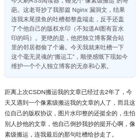
今天刷RSS阅读器，碰见个“像素级搬运”的奇
葩。这老哥抄了我那篇 Nginx 漏洞文，结果
连我末尾摸鱼的吐槽都整盘端走，反手还盖
了个他自己的版权水印（不知道AI图有盲水
印的吗）。更绝的是，他把独立博客聚合站
里的邻居都偷了个遍。今天我就来吐槽一下
这个毫无灵魂的“搬运工”，顺便感慨下现如今
维护一个个人独立博客的无奈和心累。
距离上次CSDN搬运我的文章已经过去2年了，今
天又遇到一个像素级搬运我的文章的人了，而且这
位自己的版权协议，图片水印整的还挺全的，生怕
别人抄他的文章，他自己倒抄我抄的挺开心啊，像
素级搬运，连我最后的那句吐槽给抄走了。