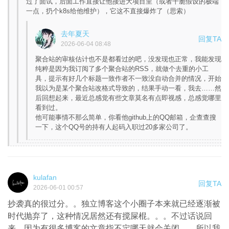
过了面试，后面工作直接让他接进大项目里（或者干脆假设的极端
一点，扔个k8s给他维护），它这不直接爆炸了（思索）
去年夏天
回复TA
2026-06-04 08:48
聚合站的审核估计也不是都看过的吧，没发现也正常，我能发现
纯粹是因为我订阅了多个聚合站的RSS，就做个去重的小工
具，提示有好几个标题一致作者不一致没自动合并的情况，开始
我以为是某个聚合站改格式导致的，结果手动一看，我去……然
后回想起来，最近总感觉有些文章莫名有点即视感，总感觉哪里
看到过。
他可能事情不那么简单，你看他github上的QQ邮箱，企查查搜
一下，这个QQ号的持有人起码入职过20多家公司了。
kulafan
回复TA
2026-06-01 00:57
抄袭真的很过分。。独立博客这个小圈子本来就已经逐渐被
时代抛弃了，这种情况居然还有搅屎棍。。。不过话说回
来，因为有很多博客的文章指不定哪天就会关闭。。所以我