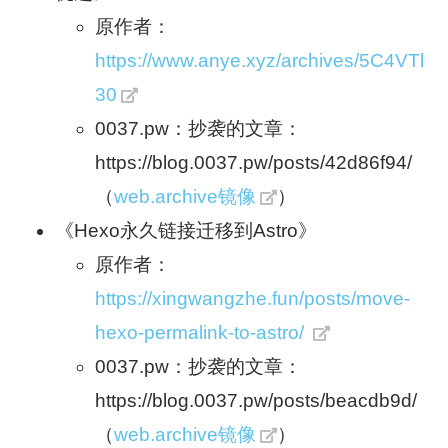
原作者：
https://www.anye.xyz/archives/5C4VTl
30
0037.pw：抄袭的文章：
https://blog.0037.pw/posts/42d86f94/
（
web.archive镜像
）
《Hexo永久链接迁移到Astro》
原作者：
https://xingwangzhe.fun/posts/move-
hexo-permalink-to-astro/
0037.pw：抄袭的文章：
https://blog.0037.pw/posts/beacdb9d/
（
web.archive镜像
）