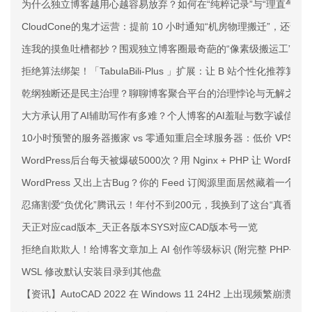
为什么独立博客越用心越容易放弃？如何在“纯粹记录”与“理直气壮
CloudCone的鬼才运营：提前 10 小时通知“机房物理搬迁”，还说
连我的摸鱼吐槽都抄？围观独立博客圈最奇葩的“像素级搬运工”
拒绝算法绑架！「TabulaBili-Plus 」扩展：让 B 站个性化推荐
乾纲独断还是民主治理？聊聊博客聚合平台的治理悖论与无解之痛
大方承认用了AI辅助写作有多难？个人博客的AI羞耻与数字诚信
10小时预警的服务器搬家 vs 零通知重启全球服务器：低价 VPS 
WordPress后台每天被爆破5000次？用 Nginx + PHP 让 WordPr
WordPress 又出上古Bug？你的 Feed 订阅源里面居然藏着一个
忍痛割爱“负优化”腾讯云！年付不到200元，我换到了这台“真香”的
天正对应cad版本_天正各版本SYS对应CAD版本号一览
拒绝自欺欺人！给博客文章加上 AI 创作等级标识 (附完整 PHP+CS
WSL 修改默认安装目录到其他盘
【资讯】AutoCAD 2022 在 Windows 11 24H2 上出现频繁崩