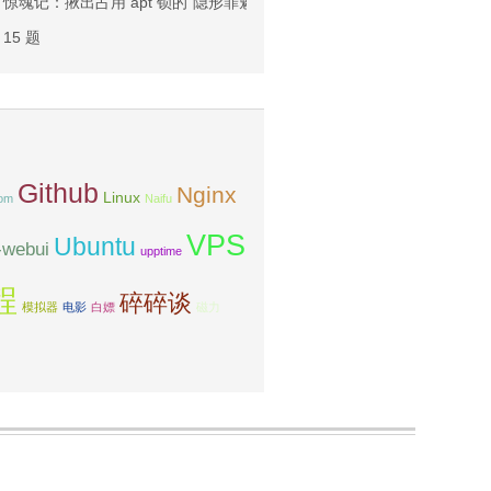
卡死”惊魂记：揪出占用 apt 锁的“隐形罪魁祸首”！
15 题
Github
Nginx
Linux
nom
Naifu
VPS
Ubuntu
n-webui
upptime
程
碎碎谈
模拟器
电影
白嫖
磁力