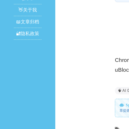
👋关于我
📖文章归档
🔐隐私政策
Chr
uBl
🧠 AI 
Sy
章提