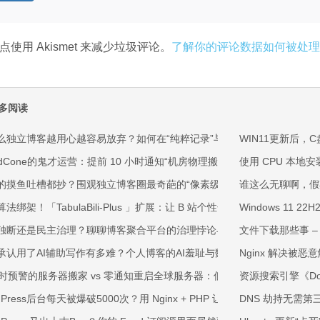
点使用 Akismet 来减少垃圾评论。
了解你的评论数据如何被处理
多阅读
么独立博客越用心越容易放弃？如何在“纯粹记录”与“理直气壮恰饭”间找
WIN11更新后，
oudCone的鬼才运营：提前 10 小时通知“机房物理搬迁”，还说不服不给退
使用 CPU 本地安装
的摸鱼吐槽都抄？围观独立博客圈最奇葩的“像素级搬运工”
谁这么无聊啊，假
法绑架！「TabulaBili-Plus 」扩展：让 B 站个性化推荐算法“彻底失
Windows 11 2
独断还是民主治理？聊聊博客聚合平台的治理悖论与无解之痛
文件下载那些事 
承认用了AI辅助写作有多难？个人博客的AI羞耻与数字诚信
Nginx 解决被恶
小时预警的服务器搬家 vs 零通知重启全球服务器：低价 VPS 界的操作越
资源搜索引擎《Down
dPress后台每天被爆破5000次？用 Nginx + PHP 让 WordPress 登录页
DNS 劫持无需第