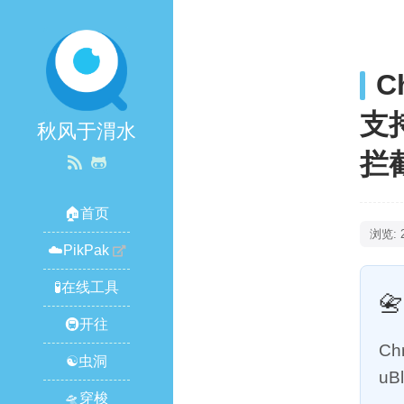
C
支持
秋风于渭水
拦
🏠首页
浏览: 
☁️PikPak
🧪在线工具
📇
🚇开往
C
☯️虫洞
uB
🛸穿梭