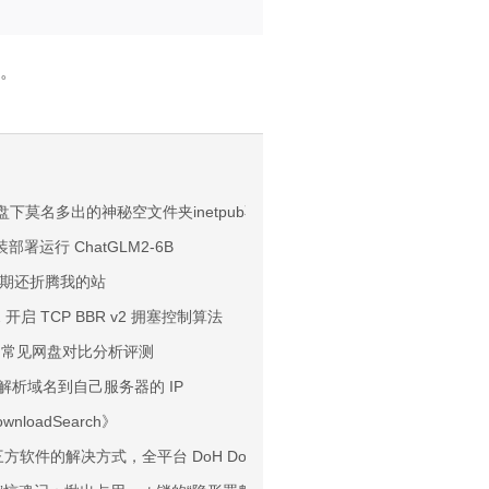
。
到平衡
C盘下莫名多出的神秘空文件夹inetpub不是BUG，不要删
款？
部署运行 ChatGLM2-6B
期还折腾我的站
忆”一键回归纯净热门流
2H2 开启 TCP BBR v2 拥塞控制算法
– 常见网盘对比分析评测
意解析域名到自己服务器的 IP
来越离谱了
loadSearch》
“物理隐身”！
三方软件的解决方式，全平台 DoH DoT 设置教程