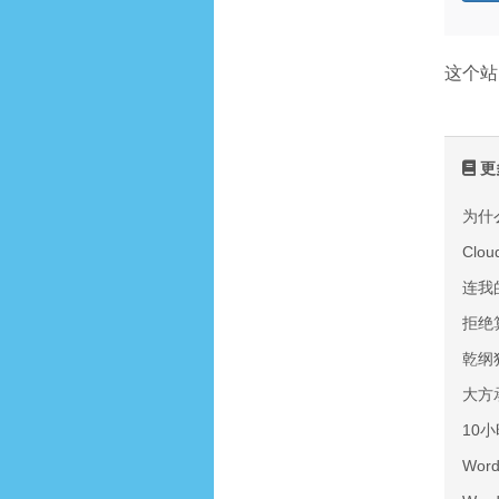
这个站
更
为什
Cl
连我
拒绝算
乾纲
大方
10
Wor