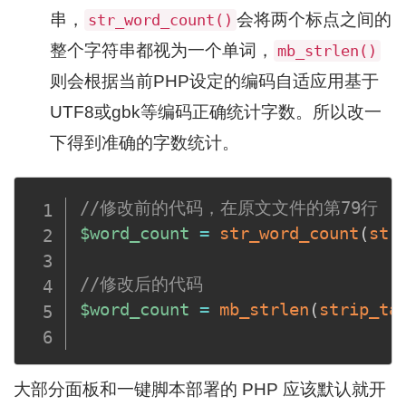
串，
会将两个标点之间的
str_word_count()
整个字符串都视为一个单词，
mb_strlen()
则会根据当前PHP设定的编码自适应用基于
UTF8或gbk等编码正确统计字数。所以改一
下得到准确的字数统计。
//修改前的代码，在原文文件的第79行
$word_count
=
str_word_count
(
str
//修改后的代码
$word_count
=
mb_strlen
(
strip_ta
大部分面板和一键脚本部署的 PHP 应该默认就开