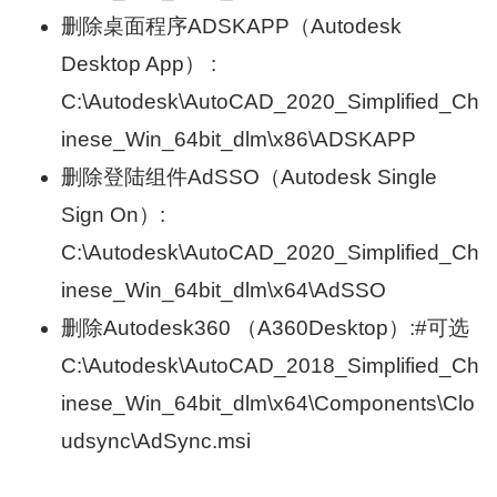
删除桌面程序ADSKAPP（Autodesk
Desktop App） :
C:\Autodesk\AutoCAD_2020_Simplified_Ch
inese_Win_64bit_dlm\x86\ADSKAPP
删除登陆组件AdSSO（Autodesk Single
Sign On）:
C:\Autodesk\AutoCAD_2020_Simplified_Ch
inese_Win_64bit_dlm\x64\AdSSO
删除Autodesk360 （A360Desktop）:#可选
C:\Autodesk\AutoCAD_2018_Simplified_Ch
inese_Win_64bit_dlm\x64\Components\Clo
udsync\AdSync.msi