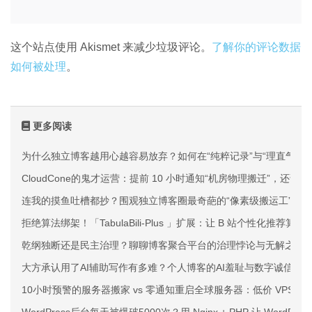
这个站点使用 Akismet 来减少垃圾评论。
了解你的评论数据
如何被处理
。
更多阅读
为什么独立博客越用心越容易放弃？如何在“纯粹记录”与“理直气壮
CloudCone的鬼才运营：提前 10 小时通知“机房物理搬迁”，还说
连我的摸鱼吐槽都抄？围观独立博客圈最奇葩的“像素级搬运工”
拒绝算法绑架！「TabulaBili-Plus 」扩展：让 B 站个性化推荐
乾纲独断还是民主治理？聊聊博客聚合平台的治理悖论与无解之痛
大方承认用了AI辅助写作有多难？个人博客的AI羞耻与数字诚信
10小时预警的服务器搬家 vs 零通知重启全球服务器：低价 VPS 