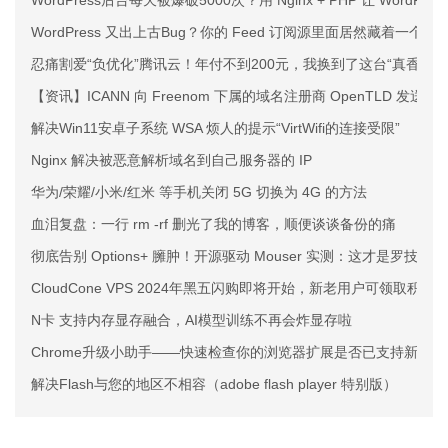
WordPress后台每天被爆破5000次？用 Nginx + PHP 让 WordPr
WordPress 又出上古Bug？你的 Feed 订阅源里面居然藏着一个
忍痛割爱“负优化”腾讯云！年付不到200元，我换到了这台“真香”的
【资讯】ICANN 向 Freenom 下属的域名注册商 OpenTLD 发
解决Win11安卓子系统 WSA 烦人的提示“VirtWifi的连接受限”
Nginx 解决被恶意解析域名到自己服务器的 IP
华为/荣耀/小米/红米 等手机关闭 5G 切换为 4G 的方法
血泪复盘：一行 rm -rf 删光了我的博客，顺便谈谈备份的痛
彻底告别 Options+ 臃肿！开源驱动 Mouser 实测：这才是罗技
CloudCone VPS 2024年黑五闪购即将开始，新老用户可领取积分
N卡 支持内存显存融合，AI模型训练不再会炸显存啦
Chrome升级小助手——快速检查你的浏览器扩展是否已支持新版Chr
解决Flash与您的地区不相容（adobe flash player 特别版）