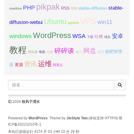
pikpak
PHP
stable-
RSS
stable-diffusion
onedrive
SSH
VPS
Ubuntu
win11
diffusion-webui
upptime
WordPress
windows
WSA
安卓
吐槽
下载
域名
教程
碎碎谈
网盘
贴吧管理
模拟器
电影
白嫖
磁力
贴吧
运维
资讯
器
资源
阿里云
2026
秋风于渭水
Powered by
WordPress
. Theme by
JieStyle Two
|本站支持 HTTP/3|
萌
ICP备20221010号-1
本站已连续运行 4274 天
03 小时 15 分 28 秒