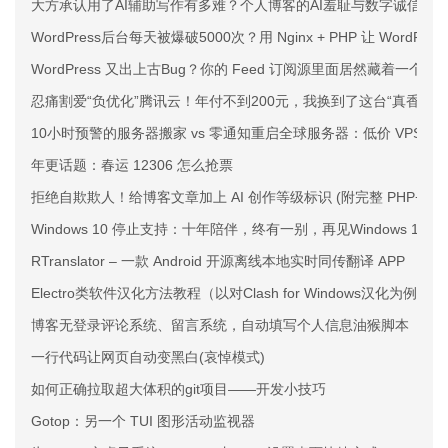
大方承认用了AI辅助写作有多难？个人博客的AI羞耻与数字诚信
WordPress后台每天被爆破5000次？用 Nginx + PHP 让 WordPr
WordPress 又出上古Bug？你的 Feed 订阅源里面居然藏着一个
忍痛割爱“负优化”腾讯云！年付不到200元，我换到了这台“真香”的
10小时预警的服务器搬家 vs 零通知重启全球服务器：低价 VPS 
年更话题：春运 12306 怎么抢票
拒绝自欺欺人！给博客文章加上 AI 创作等级标识 (附完整 PHP+CS
Windows 10 停止支持：十年陪伴，终有一别，再见Windows 10
RTranslator – 一款 Android 开源离线本地实时同传翻译 APP
Electro类软件汉化方法教程（以对Clash for Windows汉化为例）
博客无登录评论系统、留言系统，自动填写个人信息油猴脚本
一行代码让网页自动变黑白(哀悼模式)
如何正确拉取超大体积的git项目——开发小技巧
Gotop：另一个 TUI 图形活动监视器