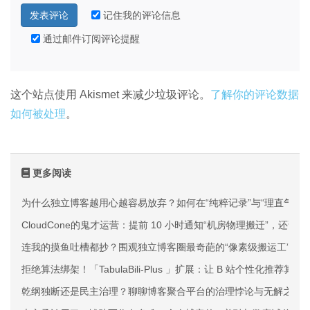
记住我的评论信息
通过邮件订阅评论提醒
这个站点使用 Akismet 来减少垃圾评论。
了解你的评论数据
如何被处理
。
更多阅读
为什么独立博客越用心越容易放弃？如何在“纯粹记录”与“理直气壮
CloudCone的鬼才运营：提前 10 小时通知“机房物理搬迁”，还说
连我的摸鱼吐槽都抄？围观独立博客圈最奇葩的“像素级搬运工”
拒绝算法绑架！「TabulaBili-Plus 」扩展：让 B 站个性化推荐
乾纲独断还是民主治理？聊聊博客聚合平台的治理悖论与无解之痛