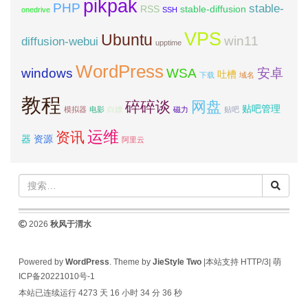
pikpak
PHP
stable-
RSS
stable-diffusion
onedrive
SSH
VPS
Ubuntu
win11
diffusion-webui
upptime
WordPress
windows
WSA
安卓
吐槽
下载
域名
教程
碎碎谈
网盘
贴吧管理
模拟器
电影
白嫖
磁力
贴吧
运维
资讯
器
资源
阿里云
2026
秋风于渭水
Powered by
WordPress
. Theme by
JieStyle Two
|本站支持 HTTP/3|
萌
ICP备20221010号-1
本站已连续运行 4273 天
16 小时 34 分 36 秒