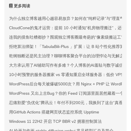
更多阅读
为什么独立博客越用心越容易放弃？如何在“纯粹记录”与“理直气壮
CloudCone的鬼才运营：提前 10 小时通知“机房物理搬迁”，还说
连我的摸鱼吐槽都抄？围观独立博客圈最奇葩的“像素级搬运工”
拒绝算法绑架！「TabulaBili-Plus 」扩展：让 B 站个性化推荐
乾纲独断还是民主治理？聊聊博客聚合平台的治理悖论与无解之痛
大方承认用了AI辅助写作有多难？个人博客的AI羞耻与数字诚信
10小时预警的服务器搬家 vs 零通知重启全球服务器：低价 VPS 
WordPress后台每天被爆破5000次？用 Nginx + PHP 让 WordPr
WordPress 又出上古Bug？你的 Feed 订阅源里面居然藏着一个
忍痛割爱“负优化”腾讯云！年付不到200元，我换到了这台“真香”的
用GitHub Actions 搭建网页状态监控系统 Upptime
Windows 11 22H2 开启 TCP BBR v2 拥塞控制算法
AI 绘画与作画 stable diffusion webui 常见模型汇总及简介