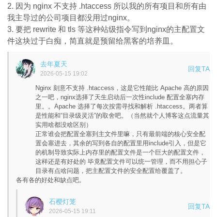
2. 因为 nginx 不支持 .htaccess 所以我的所有项目和所有由
我主导过的公司项目都没用过nginx。
3. 要把 rewrite 和 tls 等这种站级指令写到nginx的主配置文
件这块过于白痴，简直就是预留给黑客的培养皿。
去年夏天
回复TA
2026-05-15 19:02
Nginx 刻意不支持 .htaccess，这是它性能比 Apache 高的原因
之一吧，nginx选择了天生启动后一次性include 配置全塞内存
里。。Apache 选择了每次按需寻找和解析 .htaccess。两者算
是性能和“目录级灵活”的取舍吧。（当然就个人博客这点流量其
实用啥都没啥区别）
正常谁会把配置全塞到主文件里嘛，只有最前端的核心安全配
置会塞进去，其余的写到各自的配置里用include引入，但是它
的机制导致实际上内存里的配置文件是一个巨大的配置文件，
这样还是有好处的 毕竟配置文件可以统一管理，而不用担心子
目录有点啥问题，把主配置文件的安全配置给覆盖了。
各有各的好处和缺点吧。
石樱灯笼
回复TA
2026-05-15 19:11