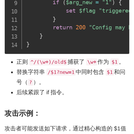
if
(
$arg_new
=
"1"
)
{
set
$flag
"triggered
}
return
200
"Config may b
}
}
正则
捕获了
作为
。
^/(\w+)/old$
\w+
$1
替换字符串
中同时包含
和问
/$1?new=1
$1
号（
）。
?
后续紧跟了 if 指令。
攻击示例：
攻击者可能发送如下请求，通过精心构造的 $1值