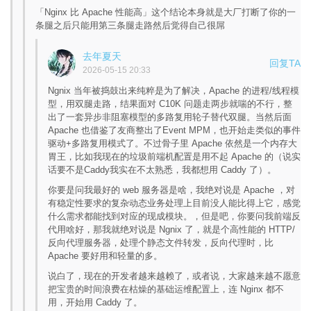
「Nginx 比 Apache 性能高」这个结论本身就是大厂打断了你的一
条腿之后只能用第三条腿走路然后觉得自己很屌
去年夏天
回复TA
2026-05-15 20:33
Ngnix 当年被捣鼓出来纯粹是为了解决，Apache 的进程/线程模
型，用双腿走路，结果面对 C10K 问题走两步就喘的不行，整
出了一套异步非阻塞模型的多路复用轮子替代双腿。当然后面
Apache 也借鉴了友商整出了Event MPM，也开始走类似的事件
驱动+多路复用模式了。不过骨子里 Apache 依然是一个内存大
胃王，比如我现在的垃圾前端机配置是用不起 Apache 的（说实
话要不是Caddy我实在不太熟悉，我都想用 Caddy 了）。
你要是问我最好的 web 服务器是啥，我绝对说是 Apache ，对
有稳定性要求的复杂动态业务处理上目前没人能比得上它，感觉
什么需求都能找到对应的现成模块。，但是吧，你要问我前端反
代用啥好，那我就绝对说是 Ngnix 了，就是个高性能的 HTTP/
反向代理服务器，处理个静态文件转发，反向代理时，比
Apache 要好用和轻量的多。
说白了，现在的开发者越来越赖了，或者说，大家越来越不愿意
把宝贵的时间浪费在枯燥的基础运维配置上，连 Nginx 都不
用，开始用 Caddy 了。