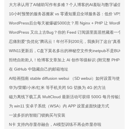
大方承认用了AI辅助写作有多难？个人博客的AI羞耻与数字诚信
10小时预警的服务器搬家 vs 零通知重启全球服务器：低价 VPS 
WordPress后台每天被爆破5000次？用 Nginx + PHP 让 WordPr
WordPress 又出上古Bug？你的 Feed 订阅源里面居然藏着一个
忍痛割爱“负优化”腾讯云！年付不到200元，我换到了这台“真香”的
WIN11更新后，C盘下莫名多出的神秘空文件夹inetpub不是BUG，
拒绝自欺欺人！给博客文章加上 AI 创作等级标识 (附完整 PHP+CS
在 GitHub 中隐藏自己的邮箱地址
AI绘画指南 stable diffusion webui （SD webui）如何设置与使用
华为/荣耀/小米/红米 等手机关闭 5G 切换为 4G 的方法
磁力离线下载工具 MultCloud 最新活动可获得 500G 每月传输流量
为 win11 安卓子系统（WSA）内 APP 设置桌面快捷方式
一波多折的智能门锁购买与安装
N卡 支持内存显存融合，AI模型训练不再会炸显存啦