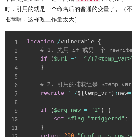
时，引用的就是一个命名后的普通的变量了。（不
推荐啊，这样改工作量太大）
location
/
vulnerable 
{
# 1. 先用 if 或另一个 rewri
if
(
$uri
~
*
"^/(?<temp_var>\
}
# 2. 引用的捕获组是 $temp_va
rewrite
^
/
$
{
temp_var
}
?
new
=
1
if
(
$arg_new
=
"1"
)
{
set
$flag
"triggered"
;
}
return
200
"Config is now sa