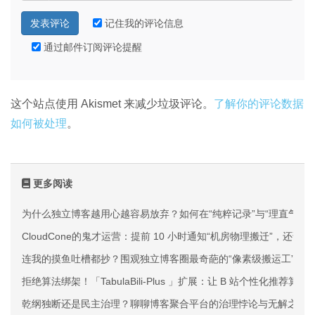
记住我的评论信息
通过邮件订阅评论提醒
这个站点使用 Akismet 来减少垃圾评论。
了解你的评论数据
如何被处理
。
更多阅读
为什么独立博客越用心越容易放弃？如何在“纯粹记录”与“理直气壮
CloudCone的鬼才运营：提前 10 小时通知“机房物理搬迁”，还说
连我的摸鱼吐槽都抄？围观独立博客圈最奇葩的“像素级搬运工”
拒绝算法绑架！「TabulaBili-Plus 」扩展：让 B 站个性化推荐
乾纲独断还是民主治理？聊聊博客聚合平台的治理悖论与无解之痛