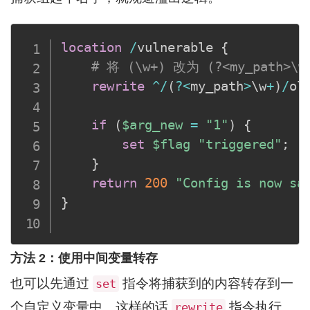
location
/
vulnerable 
{
# 将 (\w+) 改为 (?<my_path>\w
rewrite
^
/
(
?
<
my_path
>
\w
+
)
/
ol
if
(
$arg_new
=
"1"
)
{
set
$flag
"triggered"
;
}
return
200
"Config is now sa
}
方法 2：使用中间变量转存
也可以先通过
指令将捕获到的内容转存到一
set
个自定义变量中。这样的话
指令执行
rewrite