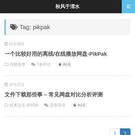
秋风于渭水
Tag: pikpak
10月29日
一个比较好用的离线/在线播放网盘-PikPak
佳软推荐
7条评论
🧠 AI-0
10月27日
文件下载那些事 – 常见网盘对比分析评测
技术文章
,
碎碎谈
没有评论
🧠 AI-0
(cur
1
2