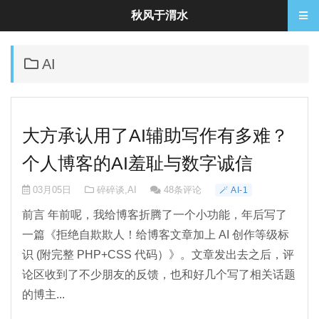
秋风于渭水
AI
大方承认用了AI辅助写作有多难？
个人博客的AI羞耻与数字诚信
03月05日
碎碎谈
,
AI
48条评论
🪄 AI-1
前言 年前呢，我给博客折腾了一个小功能，年后写了
一篇《拒绝自欺欺人！给博客文章加上 AI 创作等级标
识 (附完整 PHP+CSS 代码）》。文章发出去之后，评
论区收到了不少朋友的反馈，也和好几个写了相关话题
的博主...