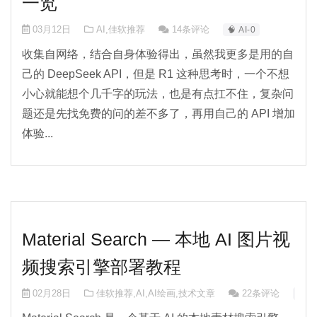
一览
03月12日
AI
,
佳软推荐
14条评论
🧠 AI-0
收集自网络，结合自身体验得出，虽然我更多是用的自
己的 DeepSeek API，但是 R1 这种思考时，一个不想
小心就能想个几千字的玩法，也是有点扛不住，复杂问
题还是先找免费的问的差不多了，再用自己的 API 增加
体验...
Material Search — 本地 AI 图片视
频搜索引擎部署教程
02月28日
佳软推荐
,
AI
,
AI绘画
,
技术文章
22条评论
🧠 A