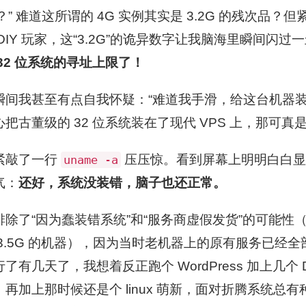
？” 难道这所谓的 4G 实例其实是 3.2G 的残次品
DIY 玩家，这“3.2G”的诡异数字让我脑海里瞬间闪
32 位系统的寻址上限了！
间我甚至有点自我怀疑：“难道我手滑，给这台机器装了个 
心把古董级的 32 位系统装在了现代 VPS 上，那可
紧敲了一行
压压惊。看到屏幕上明明白白
uname -a
气：
还好，系统没装错，脑子也还正常。
排除了“因为蠢装错系统”和“服务商虚假发货”的可能性
 3.5G 的机器），因为当时老机器上的原有服务已经
了有几天了，我想着反正跑个 WordPress 加上几个 D
，再加上那时候还是个 linux 萌新，面对折腾系统总