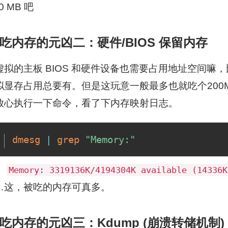
0 MB 吧
吃内存的元凶二：硬件/BIOS 保留内存
虚拟的主板 BIOS 和硬件设备也需要占用地址空间嘛，
拟显存占用总要有。但是这玩意一般最多也就吃个200
放心执行一下命令，看了下内存映射日志。
dmesg
|
grep
"Memory:"
：
Memory: 3319136K/4194304K available (14336K
…这，被吃的内存可真多。
吃内存的元凶三：Kdump (崩溃转储机制)