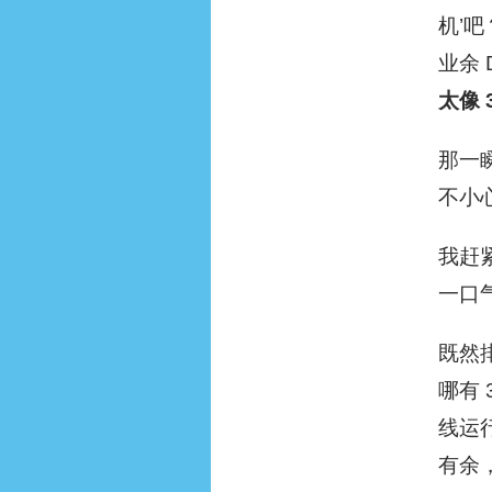
机’吧
业余 
太像 
那一瞬
不小
我赶
一口
既然
哪有
线运行
有余