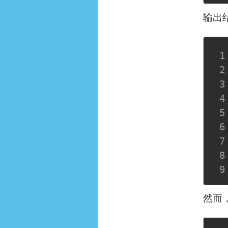
输出
然而