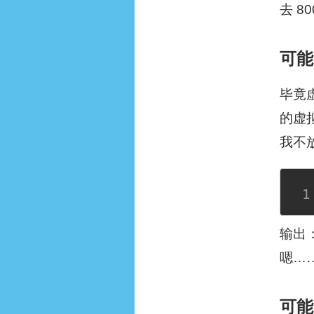
去 80
可能
毕竟
的虚
我不
输出
嗯…
可能