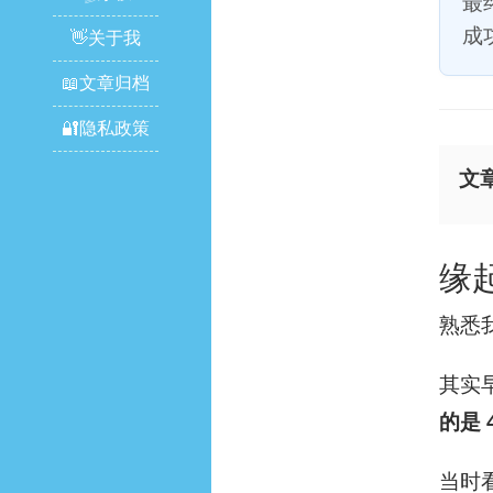
最
成
👋关于我
📖文章归档
🔐隐私政策
文
缘起
熟悉
其实
的是 
当时