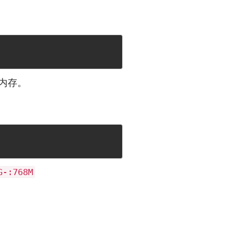
内存。
G-:768M