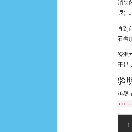
消失
呢）
直到
看着
资源
于是
验
虽然
dmid