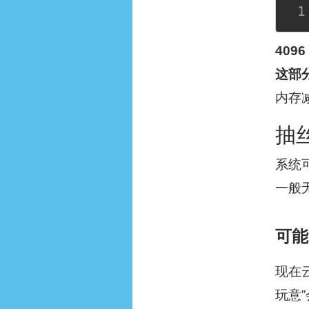
4096
这部
内存
抽
系统
一般
可能
现在
玩意