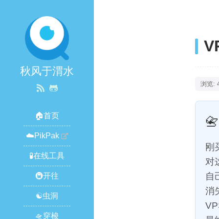
V
秋风于渭水
浏览: 
🏠首页
📇
☁️PikPak
刚
🧪在线工具
对
自
🚇开往
消
☯️虫洞
V
🛸穿梭