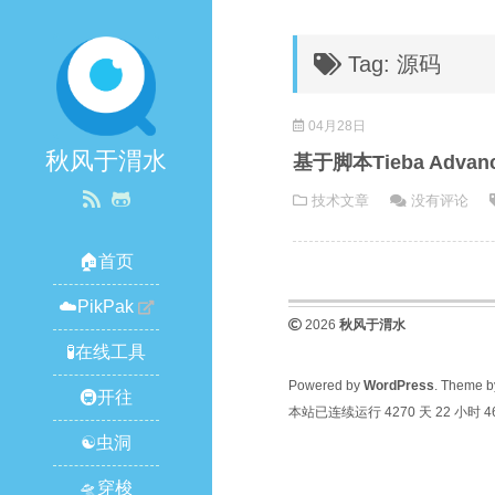
Tag: 源码
04月28日
秋风于渭水
基于脚本Tieba Adv
技术文章
没有评论
🏠首页
☁️PikPak
2026
秋风于渭水
🧪在线工具
Powered by
WordPress
. Theme 
🚇开往
本站已连续运行 4270 天
22 小时 4
☯️虫洞
🛸穿梭