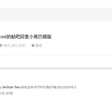
anced的贴吧回复小尾巴模版
教程
,
源码
,
贴吧
🧠 AI-0
by
JieStyle Two
|本站支持 HTTP/3|
萌ICP备20221010号-1
6 分 16 秒