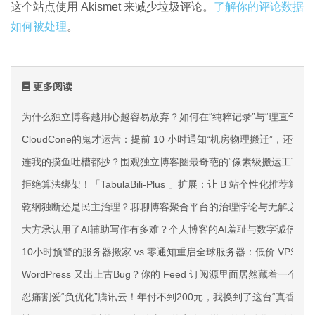
这个站点使用 Akismet 来减少垃圾评论。
了解你的评论数据
如何被处理
。
更多阅读
为什么独立博客越用心越容易放弃？如何在“纯粹记录”与“理直气壮
CloudCone的鬼才运营：提前 10 小时通知“机房物理搬迁”，还说
连我的摸鱼吐槽都抄？围观独立博客圈最奇葩的“像素级搬运工”
拒绝算法绑架！「TabulaBili-Plus 」扩展：让 B 站个性化推荐
乾纲独断还是民主治理？聊聊博客聚合平台的治理悖论与无解之痛
大方承认用了AI辅助写作有多难？个人博客的AI羞耻与数字诚信
10小时预警的服务器搬家 vs 零通知重启全球服务器：低价 VPS 
WordPress 又出上古Bug？你的 Feed 订阅源里面居然藏着一个
忍痛割爱“负优化”腾讯云！年付不到200元，我换到了这台“真香”的