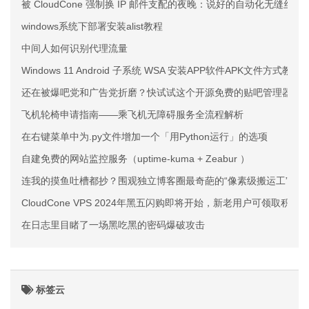
被 CloudCone 强制换 IP 邮件支配的夜晚：说好的自动化无缝丝滑
windows系统下部署安装alist教程
中间人如何识别代理流量
Windows 11 Android 子系统 WSA 安装APP软件APK文件方式教程
还在被爆吧党和广告党折磨？快试试这个开源免费的贴吧管理器，
飞机轮椅申请指南——乘飞机无障碍服务全流程解析
在右键菜单中为.py文件增加一个「用Python运行」的选项
自建免费的网站监控服务（uptime-kuma + Zeabur ）
连我的摸鱼吐槽都抄？围观独立博客圈最奇葩的“像素级搬运工”
CloudCone VPS 2024年黑五闪购即将开始，新老用户可领取积分
在日志里目睹了一场黑吃黑的密码爆破攻击
标签云