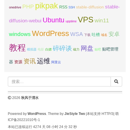
pikpak
PHP
stable-
RSS
stable-diffusion
onedrive
SSH
VPS
Ubuntu
win11
diffusion-webui
upptime
WordPress
windows
WSA
安卓
吐槽
下载
域名
教程
碎碎谈
网盘
贴吧管理
模拟器
电影
白嫖
磁力
贴吧
运维
资讯
器
资源
阿里云
2026
秋风于渭水
Powered by
WordPress
. Theme by
JieStyle Two
|本站支持 HTTP/3|
萌
ICP备20221010号-1
本站已连续运行 4274 天
08 小时 24 分 32 秒