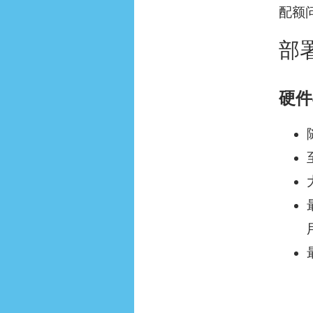
配额
部
硬件