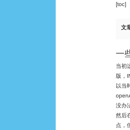
[toc]
文
一
当初
版，
以当
op
没办法
然后
点，