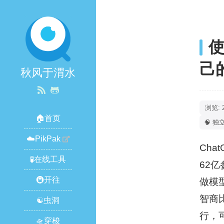
使
己的
秋风于渭水
浏览: 
🏠首页
🧠 独
☁️PikPak
Ch
🧪在线工具
62
🚇开往
做模型
智商比
☯️虫洞
行，
🛸穿梭