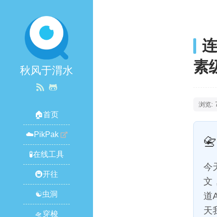
素
秋风于渭水
浏览: 
🏠首页
☁️PikPak
📇
🧪在线工具
今
🚇开往
文
☯️虫洞
道
天
🛸穿梭