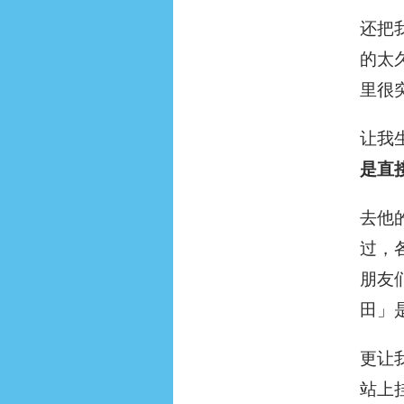
还把
的太
里很
让我
是直
去他
过，
朋友
田」
更让
站上