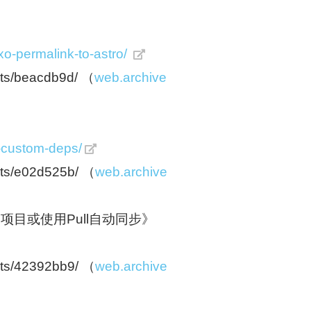
o-permalink-to-astro/
s/beacdb9d/ （
web.archive
s-custom-deps/
s/e02d525b/ （
web.archive
fork的项目或使用Pull自动同步》
s/42392bb9/ （
web.archive