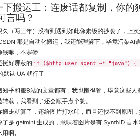
一下搬运工：连废话都复制，你的独
”可言吗？
很久（两三年）没有到遇到如此像素级的抄袭了，上次还
 CSDN 那是自动化搬运，我还能理解下，毕竟污染A
挣钱嘛，不寒碜。
还挺好屏蔽的
if ($http_user_agent ~* "java") { 
a 的默认 UA 就行了
搬知乎和搬B站的文章都有，我也懒得管，毕竟这些人
范转载，我看到了还会顺手点个赞。
你搬走就算了，还给图片打水印，而且还找不到原图，
了是 geimini 生成的，意味着图片是有 SynthID
么用啊。