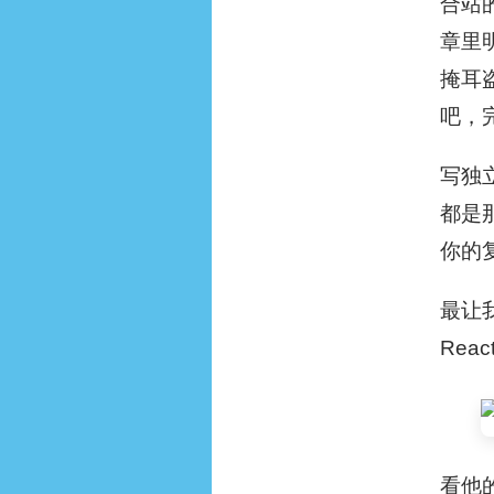
合站
章里
掩耳
吧，
写独
都是
你的
最让
Rea
看他的