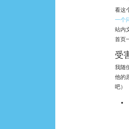
看这
一个
站内
首页
受
我随
他的
吧）