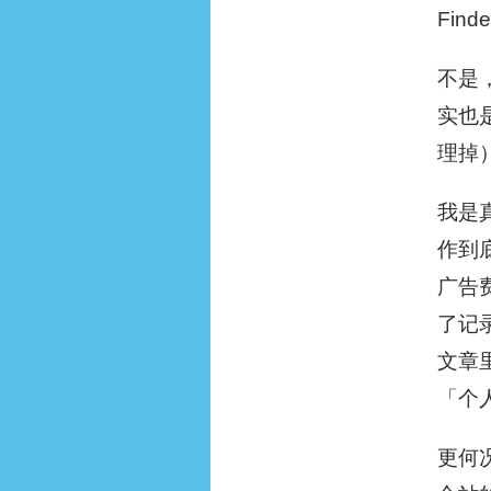
Fi
不是
实也
理掉
我是
作到
广告
了记
文章
「个
更何