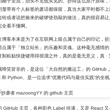
的圈子里混，抬头不见低头见的。抄得这么原汁原味，
明显带有个人标签的废话都保留，真当大家平时都不上
盗铃或者说把偷来的破锣使劲敲的做法，真的很容易让
完全看不懂啊。
立博客本来是为了在互联网上留点属于自己的印记，折
那点属于「独立站长」的乐趣和灵魂。这种毫无感情的
复制粘贴快捷键用得很溜之外，真的是毫无意义，真 ·
我啼笑皆非的，是这位「大自然的搬运工」的 GitHub
ct 和 Python、是一位追求“优雅代码与最佳实践”的
 GitHub 主页，各种彩色 Label 挂满，又是 React 又