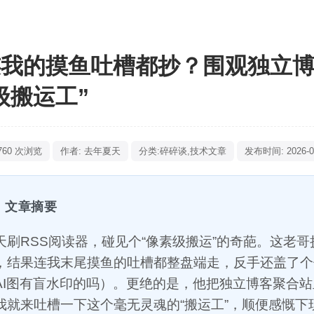
连我的摸鱼吐槽都抄？围观独立博
级搬运工”
760 次浏览
作者: 去年夏天
分类:
碎碎谈
,
技术文章
发布时间: 2026-05
文章摘要
天刷RSS阅读器，碰见个“像素级搬运”的奇葩。这老哥抄了
，结果连我末尾摸鱼的吐槽都整盘端走，反手还盖了个
AI图有盲水印的吗）。更绝的是，他把独立博客聚合
我就来吐槽一下这个毫无灵魂的“搬运工”，顺便感慨