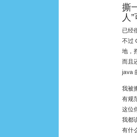
撕
人
已经
不过
地，
而且
jav
我被
有规
这位
我都说
有什