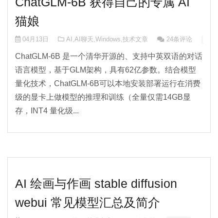
ChatGLM-6B 获得自己的专属 AI
猫娘
04月13日
AI
,
AI聊天
,
Windows
,
技术文章
24条评论
🧠 A
ChatGLM-6B 是一个清华开源的、支持中英双语的对话
语言模型，基于GLM架构，具有62亿参数。结合模型
量化技术，ChatGLM-6B可以本地安装部署运行在消费
级的显卡上做模型的推理和训练（全量仅需14GB显
存，INT4 量化级...
AI 绘画与作画 stable diffusion
webui 常见模型汇总及简介