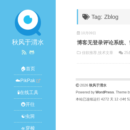
Tag: Zblog
10月09日
秋风于渭水
博客无登录评论系统、
佳软推荐
,
技术文章
2
🏠首页
☁️PikPak
2026
秋风于渭水
🧪在线工具
Powered by
WordPress
. Theme 
本站已连续运行 4272 天
12 小时 5
🚇开往
☯️虫洞
🛸穿梭