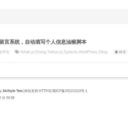
留言系统，自动填写个人信息油猴脚本
5条评论
Artalk.js
,
Emlog
,
Twikoo.js
,
Typecho
,
WordPress
,
Zblog
🧠 AI-0
by
JieStyle Two
|本站支持 HTTP/3|
萌ICP备20221010号-1
2 分 50 秒